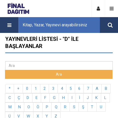
YAYINEVLERI LISTESI - "D" ILE
BAŞLAYANLAR
*
+
0
1
2
3
4
5
6
7
A
B
C
Ç
D
E
F
G
H
I
İ
J
K
L
M
N
O
Ö
P
Q
R
S
Ş
T
U
Ü
V
W
X
Y
Z