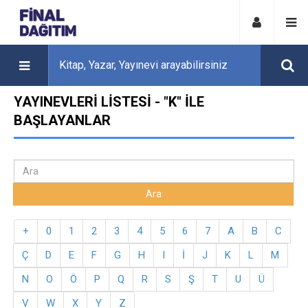
YAYINEVLERI LISTESI - "K" ILE
BAŞLAYANLAR
+
0
1
2
3
4
5
6
7
A
B
C
Ç
D
E
F
G
H
I
İ
J
K
L
M
N
O
Ö
P
Q
R
S
Ş
T
U
Ü
V
W
X
Y
Z