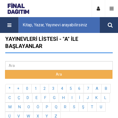
YAYINEVLERI LISTESI - "A" ILE
BAŞLAYANLAR
*
+
0
1
2
3
4
5
6
7
A
B
C
Ç
D
E
F
G
H
I
İ
J
K
L
M
N
O
Ö
P
Q
R
S
Ş
T
U
Ü
V
W
X
Y
Z