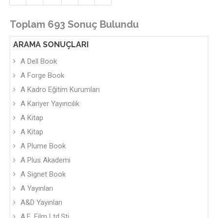
Toplam 693 Sonuç Bulundu
ARAMA SONUÇLARI
A Dell Book
A Forge Book
A Kadro Eğitim Kurumları
A Kariyer Yayıncılık
A Kitap
A Kitap
A Plume Book
A Plus Akademi
A Signet Book
A Yayınları
A&D Yayınları
A.E. Film Ltd.Şti.