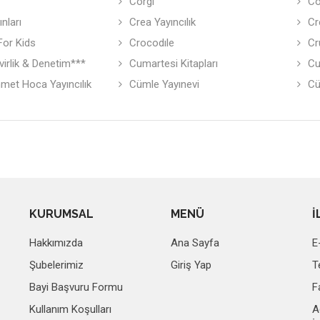
Corgi
Co
nları
Crea Yayıncılık
Cr
For Kids
Crocodıle
Cr
irlik & Denetim***
Cumartesi Kitapları
Cu
met Hoca Yayıncılık
Cümle Yayınevi
Cü
KURUMSAL
MENÜ
İ
Hakkımızda
Ana Sayfa
E
Şubelerimiz
Giriş Yap
T
Bayi Başvuru Formu
F
Kullanım Koşulları
A