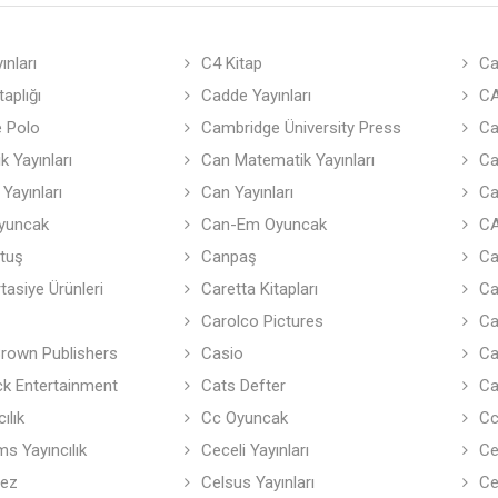
ınları
C4 Kitap
Ca
aplığı
Cadde Yayınları
CA
 Polo
Cambridge Üniversity Press
Ca
k Yayınları
Can Matematik Yayınları
Ca
Yayınları
Can Yayınları
Ca
yuncak
Can-Em Oyuncak
C
tuş
Canpaş
Ca
tasiye Ürünleri
Caretta Kitapları
Ca
Carolco Pictures
Ca
Brown Publishers
Casio
Ca
ck Entertainment
Cats Defter
Ca
ılık
Cc Oyuncak
Cc
s Yayıncılık
Ceceli Yayınları
Ce
tez
Celsus Yayınları
Ce