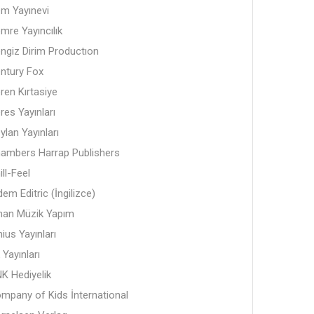
m Yayınevi
mre Yayıncılık
ngiz Dirim Productıon
ntury Fox
ren Kırtasiye
res Yayınları
ylan Yayınları
ambers Harrap Publishers
ill-Feel
dem Editric (İngilizce)
nan Müzik Yapım
nius Yayınları
 Yayınları
K Hediyelik
mpany of Kids İnternational