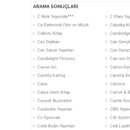
ARAMA SONUÇLARI
C Blok Yayıncılık***
C Planı Yay
Ca Elektronik Film ve Müzik
Cabelka Kit
Callisto Kitap
Cambridge
Can Dükkan
Can Gençli
Can Sanat Yayınları
Can Sanat 
Candlelight Pictures
Can-em O
Canon Inc.
Canon Kar
Caretta Kartuş
Caretta Kır
Caria
Carioca
Carpe Diem Kitap
Carroll & 
Cassell Illustrated
Castle Ro
Cazkedisi Yayınları
CBN Yayınc
Cc Oyuncak
Cdt System
Celal Aydın Yayınları
Celil Layik