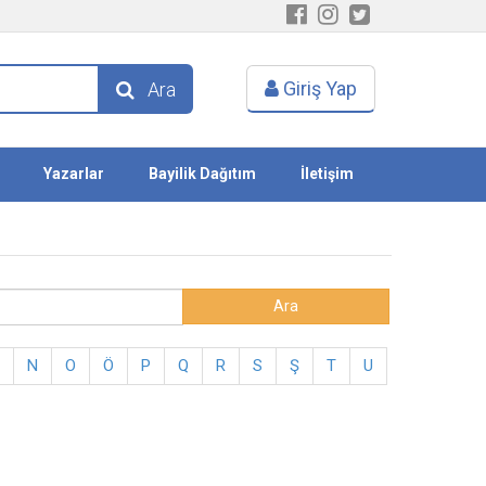
Giriş Yap
Ara
Yazarlar
Bayilik Dağıtım
İletişim
N
O
Ö
P
Q
R
S
Ş
T
U