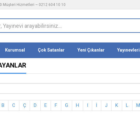
 Müşteri Hizmetleri ~ 0212 604 10 10
Kurumsal
Çok Satanlar
Yeni Çıkanlar
Yayınevleri
ŞLAYANLAR
B
C
Ç
D
E
F
G
H
I
İ
J
K
L
M