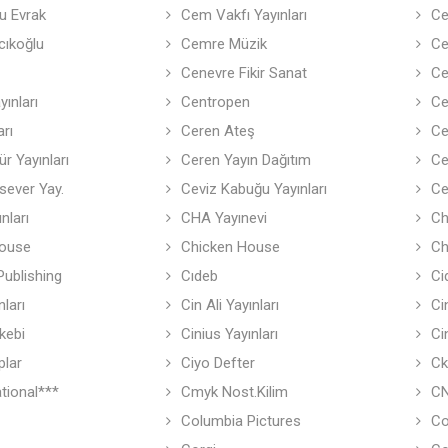
 Evrak
Cem Vakfı Yayınları
Ce
cıkoğlu
Cemre Müzik
Ce
Cenevre Fikir Sanat
Ce
ınları
Centropen
Ce
arı
Ceren Ateş
Ce
r Yayınları
Ceren Yayın Dağıtım
Ce
sever Yay.
Ceviz Kabuğu Yayınları
Ce
nları
CHA Yayınevi
Ch
House
Chicken House
Ch
ublishing
Cıdeb
Ci
ları
Cin Ali Yayınları
Ci
kebi
Cinius Yayınları
Ci
plar
Ciyo Defter
Ck
ational***
Cmyk Nost.Kilim
CN
Columbia Pictures
Co