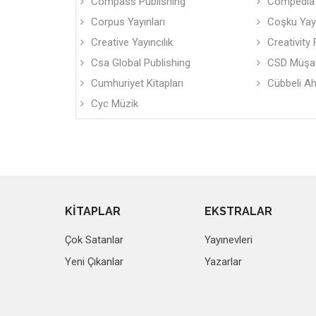
Compass Publishing
Compedia
Corpus Yayınları
Coşku Yayı
Creative Yayıncılık
Creativity 
Csa Global Publishing
CSD Müşav
Cumhuriyet Kitapları
Cübbeli Ah
Cyc Müzik
KİTAPLAR
EKSTRALAR
Çok Satanlar
Yayınevleri
Yeni Çıkanlar
Yazarlar