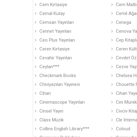
Cem Kırtasiye
Cem Matbu
Cemal Kutay
Cemil Ağa
Cemsan Yayınları
Cenega
Cennet Yayınları
Cenova Yay
Ceo Plus Yayınları
Cep Kitapl
Ceren Kırtasiye
Ceren Kültü
Cevahir Yayınları
Cevdet Öz
Ceylan***
Cezve Yayı
Checkmark Books
Chelsea 
Chiviyazıları Yayınevi
Chouette P
Cihan
Cihan Yayın
Cinemascope Yayınları
Cini Mürek
Cinsel Yayın
Civciv Kita
Class Müzik
Cle İntern
Collins English Library***
Coloud