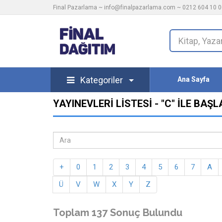
Final Pazarlama ~
info@finalpazarlama.com
~ 0212 604 10 00
Kategoriler
Ana Sayfa
YAYINEVLERI LISTESI - "C" ILE BA
+
0
1
2
3
4
5
6
7
A
Ü
V
W
X
Y
Z
Toplam 137 Sonuç Bulundu