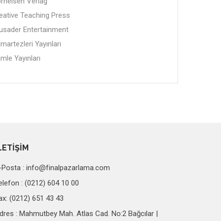
rnelsen Verlag
eative Teaching Press
usader Entertainment
martezleri Yayınları
mle Yayınları
LETİŞİM
-Posta :
info@finalpazarlama.com
elefon : (0212) 604 10 00
ax: (0212) 651 43 43
dres : Mahmutbey Mah. Atlas Cad. No:2 Bağcılar |