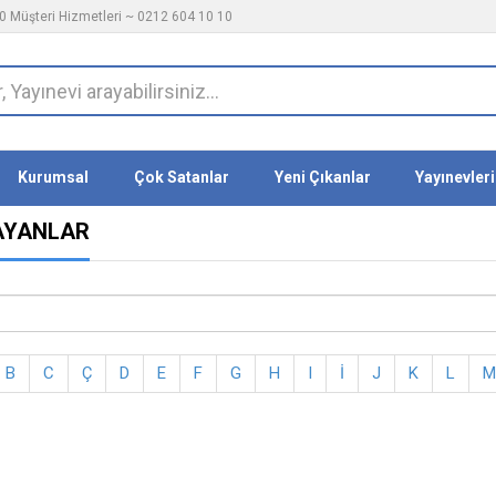
 Müşteri Hizmetleri ~ 0212 604 10 10
Kurumsal
Çok Satanlar
Yeni Çıkanlar
Yayınevleri
LAYANLAR
B
C
Ç
D
E
F
G
H
I
İ
J
K
L
M