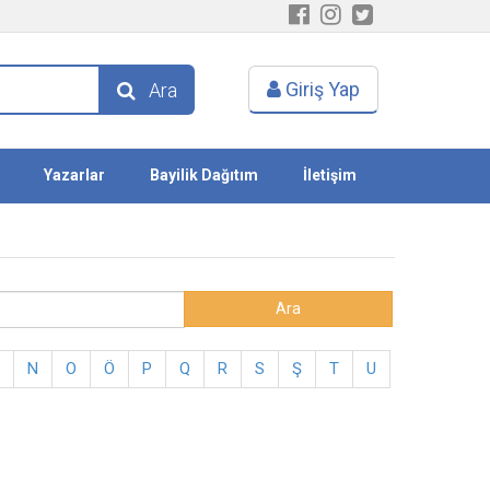
Giriş Yap
Ara
Yazarlar
Bayilik Dağıtım
İletişim
N
O
Ö
P
Q
R
S
Ş
T
U