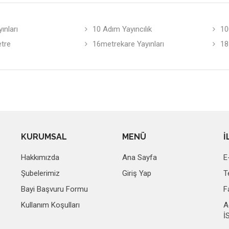
ınları
10 Adım Yayıncılık
10
etre
16metrekare Yayınları
18
KURUMSAL
MENÜ
İ
Hakkımızda
Ana Sayfa
E
Şubelerimiz
Giriş Yap
T
Bayi Başvuru Formu
F
Kullanım Koşulları
A
İ