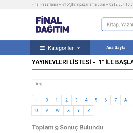
Final Pazarlama ~
info@finalpazarlama.com
~ 0212 604 10 00
Kategoriler
Ana Sayfa
YAYINEVLERI LISTESI - "1" ILE BAŞ
+
0
1
2
3
4
5
6
7
A
Ü
V
W
X
Y
Z
Toplam 9 Sonuç Bulundu