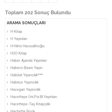
Toplam 202 Sonuç Bulundu
ARAMA SONUÇLARI
H Kitap
H Yayınları
H.Hilmi Hacısalihoğlu
H2O Kitap
Haber Ajanda Yayınları
Haberci Basın Yayın
Habitat Yayıncılık***
Habitus Yayıncılık
Hacegan Yayıncılık
Hacettepe Üni.Psi.Bl.Yayınları
Hacettepe-Taş Kitapçılık
Hachette Book