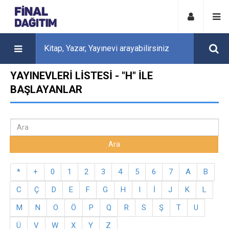
YAYINEVLERI LISTESI - "H" ILE
BAŞLAYANLAR
*
+
0
1
2
3
4
5
6
7
A
B
C
Ç
D
E
F
G
H
I
İ
J
K
L
M
N
O
Ö
P
Q
R
S
Ş
T
U
Ü
V
W
X
Y
Z