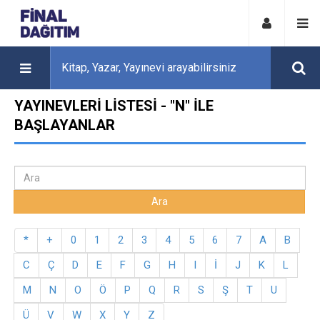
YAYINEVLERI LISTESI - "N" ILE
BAŞLAYANLAR
*
+
0
1
2
3
4
5
6
7
A
B
C
Ç
D
E
F
G
H
I
İ
J
K
L
M
N
O
Ö
P
Q
R
S
Ş
T
U
Ü
V
W
X
Y
Z