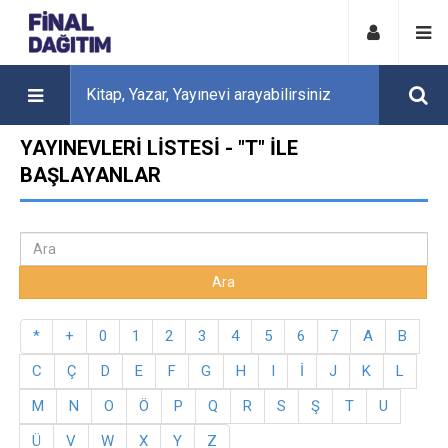
YAYINEVLERI LISTESI - "T" ILE
BAŞLAYANLAR
*
+
0
1
2
3
4
5
6
7
A
B
C
Ç
D
E
F
G
H
I
İ
J
K
L
M
N
O
Ö
P
Q
R
S
Ş
T
U
Ü
V
W
X
Y
Z