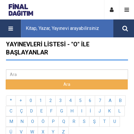
YAYINEVLERI LISTESI - "O" ILE
BAŞLAYANLAR
*
+
0
1
2
3
4
5
6
7
A
B
C
Ç
D
E
F
G
H
I
İ
J
K
L
M
N
O
Ö
P
Q
R
S
Ş
T
U
Ü
V
W
X
Y
Z