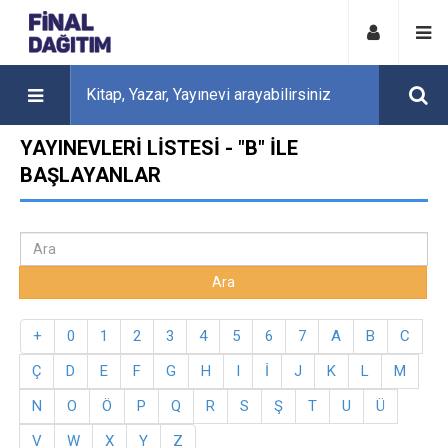
YAYINEVLERI LISTESI - "B" ILE
BAŞLAYANLAR
+
0
1
2
3
4
5
6
7
A
B
C
Ç
D
E
F
G
H
I
İ
J
K
L
M
N
O
Ö
P
Q
R
S
Ş
T
U
Ü
V
W
X
Y
Z