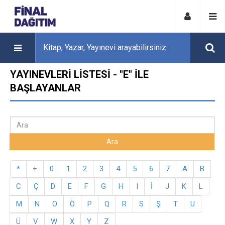
YAYINEVLERI LISTESI - "E" ILE
BAŞLAYANLAR
*
+
0
1
2
3
4
5
6
7
A
B
C
Ç
D
E
F
G
H
I
İ
J
K
L
M
N
O
Ö
P
Q
R
S
Ş
T
U
Ü
V
W
X
Y
Z