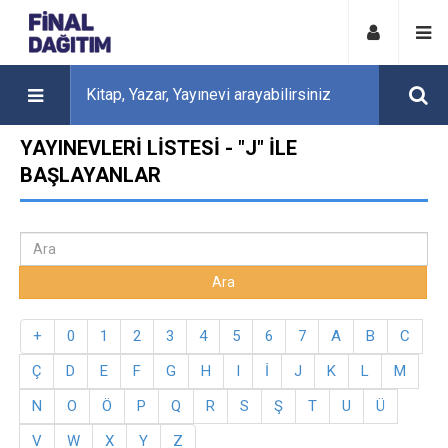
YAYINEVLERI LISTESI - "J" ILE
BAŞLAYANLAR
+
0
1
2
3
4
5
6
7
A
B
C
Ç
D
E
F
G
H
I
İ
J
K
L
M
N
O
Ö
P
Q
R
S
Ş
T
U
Ü
V
W
X
Y
Z